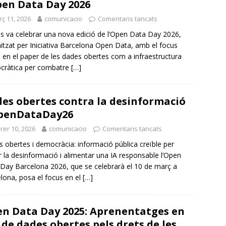
pen Data Day 2026
ç 11, 2026
comunicacio
Comentaris tancats
es va celebrar una nova edició de l’Open Data Day 2026,
itzat per Iniciativa Barcelona Open Data, amb el focus
 en el paper de les dades obertes com a infraestructura
cràtica per combatre
[…]
es obertes contra la desinformació
penDataDay26
rer 10, 2026
comunicacio
Comentaris tancats
 obertes i democràcia: informació pública creïble per
r la desinformació i alimentar una IA responsable l’Open
Day Barcelona 2026, que se celebrarà el 10 de març a
lona, posa el focus en el
[…]
n Data Day 2025: Aprenentatges en
s de dades obertes pels drets de les