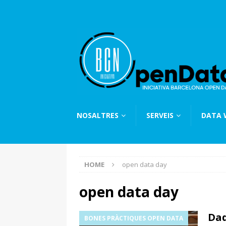
NOSALTRES
SERVEIS
DATA
HOME
open data day
open data day
Dad
BONES PRÀCTIQUES OPEN DATA