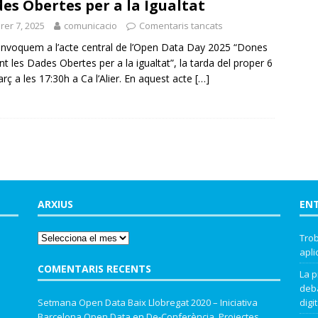
es Obertes per a la Igualtat
rer 7, 2025
comunicacio
Comentaris tancats
nvoquem a l’acte central de l’Open Data Day 2025 “Dones
ant les Dades Obertes per a la igualtat”, la tarda del proper 6
rç a les 17:30h a Ca l’Alier. En aquest acte
[…]
ARXIUS
EN
Trob
apli
COMENTARIS RECENTS
La p
deba
Setmana Open Data Baix Llobregat 2020 – Iniciativa
digit
Barcelona Open Data
en
De-Conferència. Projectes