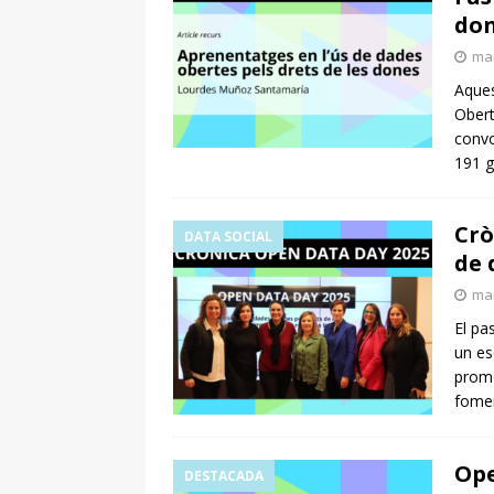
do
mar
Aques
Obert
convo
191 
Crò
DATA SOCIAL
de 
mar
El pa
un es
prom
fomen
Ope
DESTACADA