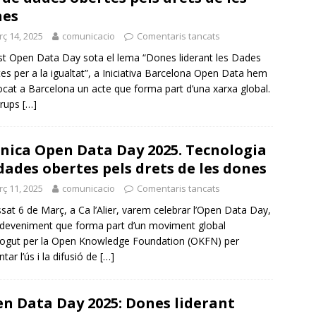
nes
ç 14, 2025
comunicacio
Comentaris tancats
t Open Data Day sota el lema “Dones liderant les Dades
es per a la igualtat”, a Iniciativa Barcelona Open Data hem
cat a Barcelona un acte que forma part d’una xarxa global.
grups
[…]
nica Open Data Day 2025. Tecnologia
dades obertes pels drets de les dones
ç 11, 2025
comunicacio
Comentaris tancats
ssat 6 de Març, a Ca l’Alier, varem celebrar l’Open Data Day,
deveniment que forma part d’un moviment global
ogut per la Open Knowledge Foundation (OKFN) per
tar l’ús i la difusió de
[…]
n Data Day 2025: Dones liderant