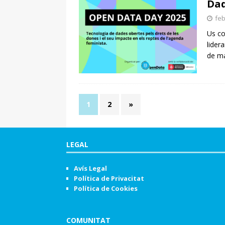
Dad
feb
Us co
lider
de ma
1
2
»
LEGAL
Avís Legal
Política de Privacitat
Política de Cookies
COMUNITAT