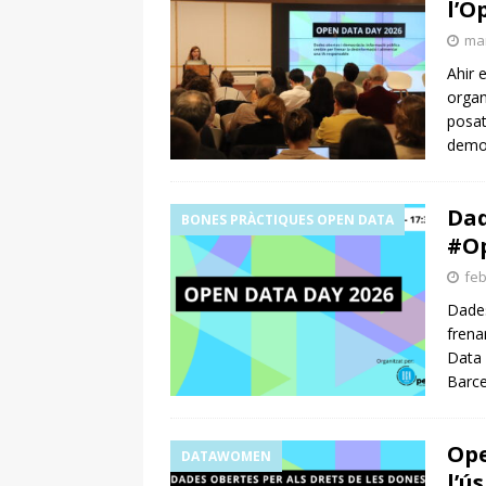
l’O
mar
Ahir 
organ
posat
demo
Dad
BONES PRÀCTIQUES OPEN DATA
#O
feb
Dades
frena
Data 
Barce
Ope
DATAWOMEN
l’ú