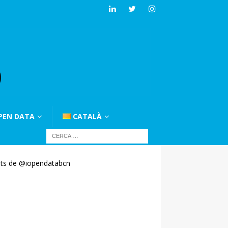
PEN DATA
CATALÀ
ts de @iopendatabcn