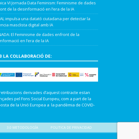
ica VI Jornada Data Feminism: Feminisme de dades
ont de la desinformació en l’era de la IA
L impulsa una datató ciutadana per detectar la
ència masclista digital amb IA
ADA: El Feminisme de dades enfront de la
nformació en l’era de la IA
 LA COL·LABORACIÓ DE:
retribucions derivades d’aquest contracte estan
nçades pel Fons Social Europeu, com a part de la
osta de la Unió Europea a la pandèmia de COVID-
3.0 METODOLOGÍA
POLITICA DE PRIVACIDAD