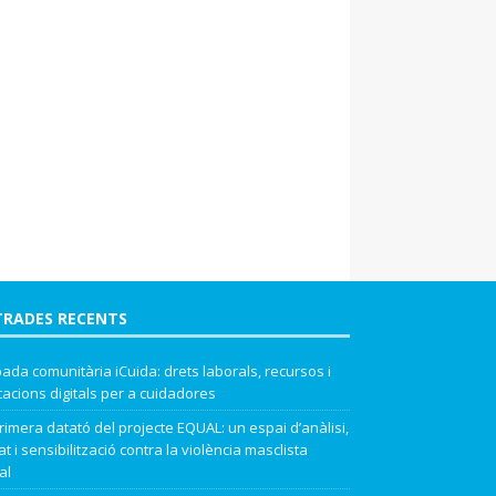
TRADES RECENTS
ada comunitària iCuida: drets laborals, recursos i
cacions digitals per a cuidadores
rimera datató del projecte EQUAL: un espai d’anàlisi,
t i sensibilització contra la violència masclista
al