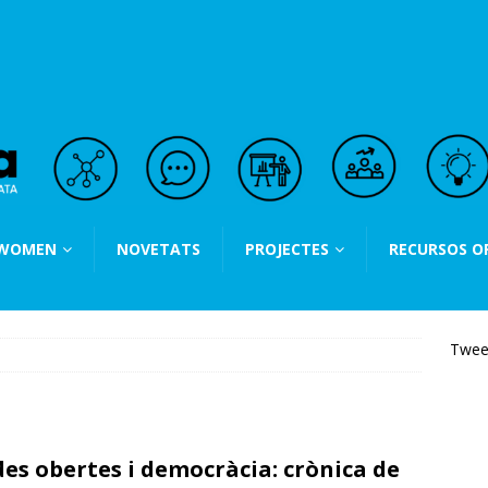
 WOMEN
NOVETATS
PROJECTES
RECURSOS O
Twee
es obertes i democràcia: crònica de