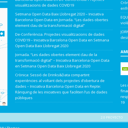
Cròn
visualitzacions de dades COVID19
enfr
Setmana Open Data Baix Llobregat 2020 – Iniciativa
EQUA
Barcelona Open Data
en
Jornada. “Les dades obertes
viol
element clau de la transformació digital”
JORN
De-Conferència. Projectes visualitzacions de dades
desi
COVID19 – Iniciativa Barcelona Open Data
en
Setmana
Open Data Baix Llobregat 2020
AMB
Jornada. “Les dades obertes element clau de la
transformació digital” – Iniciativa Barcelona Open Data
en
Setmana Open Data Baix Llobregat 2020
Crònica: Sessió de Drinks&Data compartint
experiències al voltant dels projectes d’obertura de
Les 
dades – Iniciativa Barcelona Open Data
en
Repte:
fina
Rànquing de les iniciatives que faciliten l’us de dades
resp
públiques
19
2.0 PROYECTO