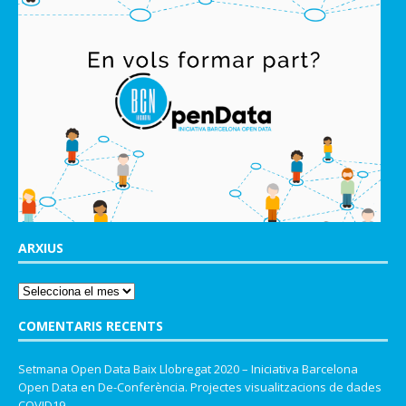
ARXIUS
COMENTARIS RECENTS
Setmana Open Data Baix Llobregat 2020 – Iniciativa Barcelona
Open Data
en
De-Conferència. Projectes visualitzacions de dades
COVID19