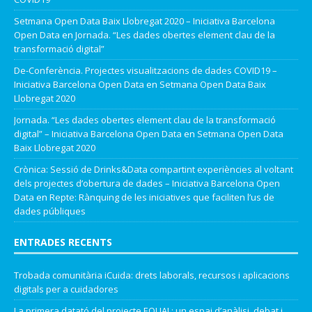
Setmana Open Data Baix Llobregat 2020 – Iniciativa Barcelona
Open Data
en
Jornada. “Les dades obertes element clau de la
transformació digital”
De-Conferència. Projectes visualitzacions de dades COVID19 –
Iniciativa Barcelona Open Data
en
Setmana Open Data Baix
Llobregat 2020
Jornada. “Les dades obertes element clau de la transformació
digital” – Iniciativa Barcelona Open Data
en
Setmana Open Data
Baix Llobregat 2020
Crònica: Sessió de Drinks&Data compartint experiències al voltant
dels projectes d’obertura de dades – Iniciativa Barcelona Open
Data
en
Repte: Rànquing de les iniciatives que faciliten l’us de
dades públiques
ENTRADES RECENTS
Trobada comunitària iCuida: drets laborals, recursos i aplicacions
digitals per a cuidadores
La primera datató del projecte EQUAL: un espai d’anàlisi, debat i