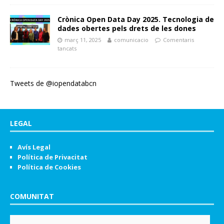
Crònica Open Data Day 2025. Tecnologia de
dades obertes pels drets de les dones
març 11, 2025
comunicacio
Comentaris
tancats
Tweets de @iopendatabcn
LEGAL
Avís Legal
Política de Privacitat
Política de Cookies
COMUNITAT