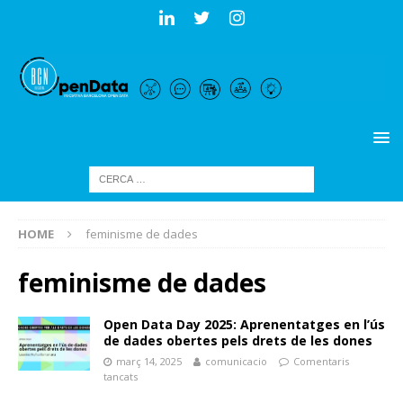
HOME
feminisme de dades
feminisme de dades
Open Data Day 2025: Aprenentatges en l’ús
de dades obertes pels drets de les dones
març 14, 2025
comunicacio
Comentaris
tancats