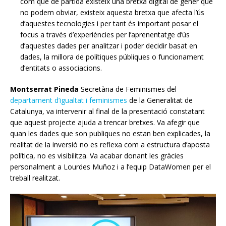
com que de partida existeix una bretxa digital de gener que
no podem obviar, existeix aquesta bretxa que afecta l’ús
d’aquestes tecnologies i per tant és important posar el
focus a través d’experiències per l’aprenentatge d’ús
d’aquestes dades per analitzar i poder decidir basat en
dades, la millora de polítiques públiques o funcionament
d’entitats o associacions.
Montserrat Pineda
Secretària de Feminismes del
departament d’igualtat i feminismes
de la Generalitat de
Catalunya, va intervenir al final de la presentació constatant
que aquest projecte ajuda a trencar bretxes. Va afegir que
quan les dades que son publiques no estan ben explicades, la
realitat de la inversió no es reflexa com a estructura d’aposta
política, no es visibilitza. Va acabar donant les gràcies
personalment a Lourdes Muñoz i a l’equip DataWomen per el
treball realitzat.