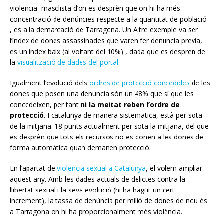
violencia masclista d’on es desprèn que on hi ha més
concentració de denúncies respecte a la quantitat de població
, es a la demarcació de Tarragona. Un Altre exemple va ser
l’índex de dones assassinades que varen fer denuncia previa,
es un índex baix (al voltant del 10%) , dada que es despren de
la
visualització de dades del portal.
Igualment l’evolució dels
ordres de protecció concedides
de les
dones que posen una denuncia són un 48% que sí que les
concedeixen, per tant
ni la meitat reben l’ordre de
protecció
. I catalunya de manera sistematica, està per sota
de la mitjana. 18 punts actualment per sota la mitjana, del que
es desprèn que tots els recursos no es donen a les dones de
forma automática quan demanen protecció.
En l’apartat de
violencia sexual a Catalunya
, el volem ampliar
aquest any. Amb les dades actuals de delictes contra la
llibertat sexual i la seva evolució (hi ha hagut un cert
increment), la tassa de denúncia per milió de dones de nou és
a Tarragona on hi ha proporcionalment més violència.