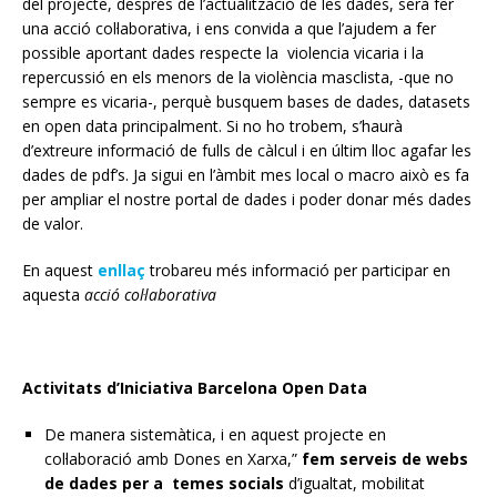
del projecte, després de l’actualització de les dades, serà fer
una acció col·laborativa, i ens convida a que l’ajudem a fer
possible aportant dades respecte la violencia vicaria i la
repercussió en els menors de la violència masclista, -que no
sempre es vicaria-, perquè busquem bases de dades, datasets
en open data principalment. Si no ho trobem, s’haurà
d’extreure informació de fulls de càlcul i en últim lloc agafar les
dades de pdf’s. Ja sigui en l’àmbit mes local o macro això es fa
per ampliar el nostre portal de dades i poder donar més dades
de valor.
En aquest
enllaç
trobareu més informació per participar en
aquesta
acció col·laborativa
Activitats d’Iniciativa Barcelona Open Data
De manera sistemàtica, i en aquest projecte en
col·laboració amb Dones en Xarxa,”
fem serveis de webs
de dades per a temes socials
d’igualtat, mobilitat