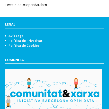
Tweets de @iopendatabcn
LEGAL
Avís Legal
Política de Privacitat
Política de Cookies
COMUNITAT