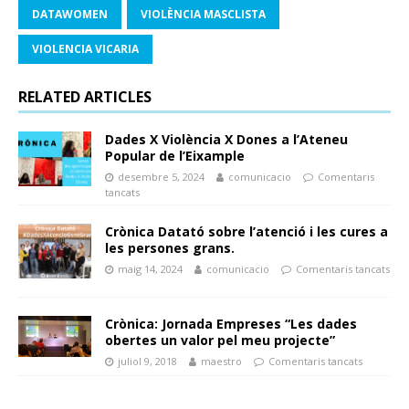
DATAWOMEN
VIOLÈNCIA MASCLISTA
VIOLENCIA VICARIA
RELATED ARTICLES
Dades X Violència X Dones a l’Ateneu
Popular de l’Eixample
desembre 5, 2024
comunicacio
Comentaris
tancats
Crònica Datató sobre l’atenció i les cures a
les persones grans.
maig 14, 2024
comunicacio
Comentaris tancats
Crònica: Jornada Empreses “Les dades
obertes un valor pel meu projecte”
juliol 9, 2018
maestro
Comentaris tancats