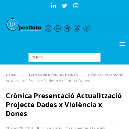
HOME
DADESXVIOLÈNCIAXDONES
Crònica Presentació
Actualització Projecte Dades x Violència x Dones
Crònica Presentació Actualització
Projecte Dades x Violència x
Dones
abril 29, 2024
comunicacio
Comentaris tancats