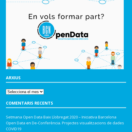
ARXIUS
COMENTARIS RECENTS
Setmana Open Data Baix Llobregat 2020 – Iniciativa Barcelona
Open Data
en
De-Conferència. Projectes visualitzacions de dades
COVID19