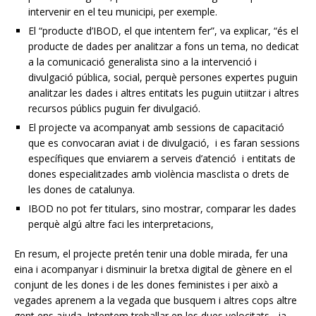
intervenir en el teu municipi, per exemple.
El “producte d’IBOD, el que intentem fer”, va explicar, “és el
producte de dades per analitzar a fons un tema, no dedicat
a la comunicació generalista sino a la intervenció i
divulgació pública, social, perquè persones expertes puguin
analitzar les dades i altres entitats les puguin utiitzar i altres
recursos públics puguin fer divulgació.
El projecte va acompanyat amb sessions de capacitació
que es convocaran aviat i de divulgació, i es faran sessions
específiques que enviarem a serveis d’atenció i entitats de
dones especialitzades amb violència masclista o drets de
les dones de catalunya.
IBOD no pot fer titulars, sino mostrar, comparar les dades
perquè algú altre faci les interpretacions,
En resum, el projecte pretén tenir una doble mirada, fer una
eina i acompanyar i disminuir la bretxa digital de gènere en el
conjunt de les dones i de les dones feministes i per això a
vegades aprenem a la vegada que busquem i altres cops altre
gent ens ajuda. Intentem treballar en les dues velocitats , ja