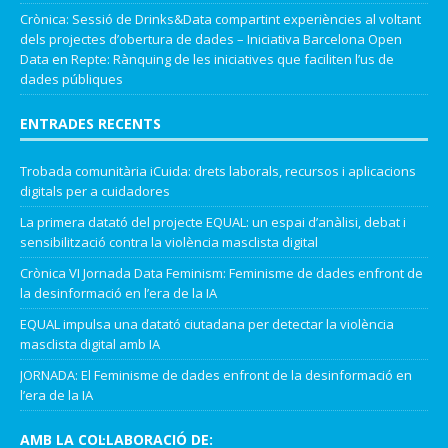
Crònica: Sessió de Drinks&Data compartint experiències al voltant
dels projectes d’obertura de dades – Iniciativa Barcelona Open
Data
en
Repte: Rànquing de les iniciatives que faciliten l’us de
dades públiques
ENTRADES RECENTS
Trobada comunitària iCuida: drets laborals, recursos i aplicacions
digitals per a cuidadores
La primera datató del projecte EQUAL: un espai d’anàlisi, debat i
sensibilització contra la violència masclista digital
Crònica VI Jornada Data Feminism: Feminisme de dades enfront de
la desinformació en l’era de la IA
EQUAL impulsa una datató ciutadana per detectar la violència
masclista digital amb IA
JORNADA: El Feminisme de dades enfront de la desinformació en
l’era de la IA
AMB LA COL·LABORACIÓ DE: