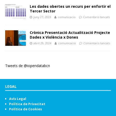
Les dades obertes un recurs per enfortir el
Tercer Sector
juny 27, 2023
comunicacio
Comentaris tancats
Crònica Presentació Actualització Projecte
Dades x Violència x Dones
abril 29, 2024
comunicacio
Comentaris tancats
Tweets de @iopendatabcn
LEGAL
Avís Legal
Política de Privacitat
Política de Cookies