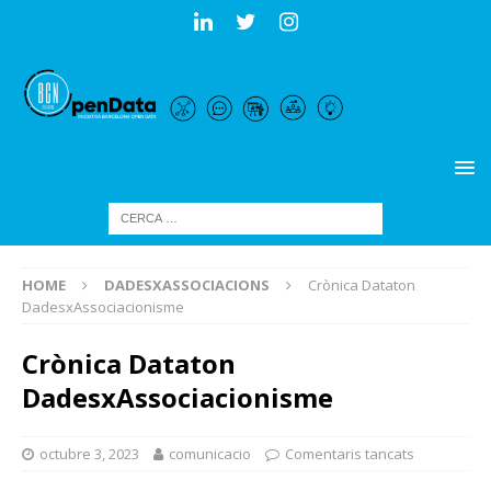
HOME
DADESXASSOCIACIONS
Crònica Dataton
DadesxAssociacionisme
Crònica Dataton
DadesxAssociacionisme
octubre 3, 2023
comunicacio
Comentaris tancats