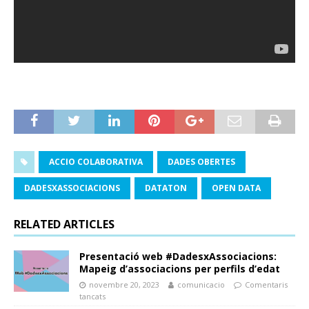
ACCIO COLABORATIVA
DADES OBERTES
DADESXASSOCIACIONS
DATATON
OPEN DATA
RELATED ARTICLES
Presentació web #DadesxAssociacions:
Mapeig d’associacions per perfils d’edat
novembre 20, 2023
comunicacio
Comentaris
tancats