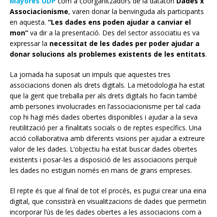
Mayores
UDP
com a coorganitzadors de la dataton
Dades x
Associacionisme
, varen donar la benvinguda als participants
en aquesta.
“Les dades ens poden ajudar a canviar el
mon”
va dir a la presentació. Des del sector associatiu es va
expressar la
necessitat de les dades per poder ajudar a
donar solucions als problemes existents de les entitats
.
La jornada ha suposat un impuls que aquestes tres
associacions donen als drets digitals. La metodologia ha estat
que la gent que treballa per als drets digitals ho facin també
amb persones involucrades en l’associacionisme per tal cada
cop hi hagi més dades obertes disponibles i ajudar a la seva
reutilització per a finalitats socials o de reptes específics. Una
acció col·laborativa amb diferents visions per ajudar a extreure
valor de les dades. L’objectiu ha estat buscar dades obertes
existents i posar-les a disposició de les associacions perquè
les dades no estiguin només en mans de grans empreses.
El repte és que al final de tot el procés, es pugui crear una eina
digital, que consistirà en visualitzacions de dades que permetin
incorporar l’ús de les dades obertes a les associacions com a