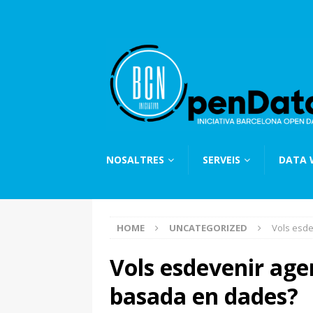
NOSALTRES
SERVEIS
DATA
HOME
UNCATEGORIZED
Vols esde
Vols esdevenir age
basada en dades?