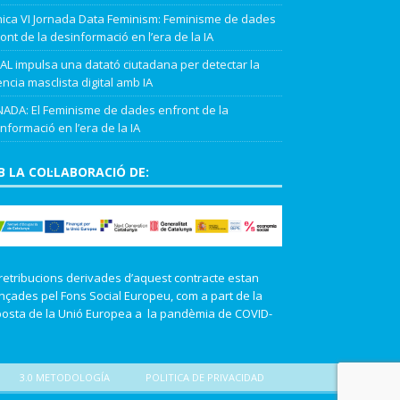
ica VI Jornada Data Feminism: Feminisme de dades
ont de la desinformació en l’era de la IA
L impulsa una datató ciutadana per detectar la
ència masclista digital amb IA
ADA: El Feminisme de dades enfront de la
nformació en l’era de la IA
 LA COL·LABORACIÓ DE:
retribucions derivades d’aquest contracte estan
nçades pel Fons Social Europeu, com a part de la
osta de la Unió Europea a la pandèmia de COVID-
3.0 METODOLOGÍA
POLITICA DE PRIVACIDAD