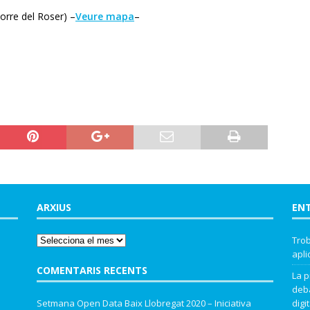
orre del Roser) –
Veure mapa
–
ARXIUS
EN
Trob
apli
COMENTARIS RECENTS
La p
deba
Setmana Open Data Baix Llobregat 2020 – Iniciativa
digit