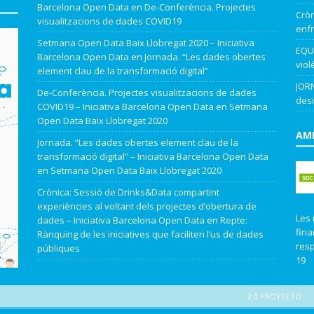
Barcelona Open Data
en
De-Conferència. Projectes
Cròn
visualitzacions de dades COVID19
enfr
Setmana Open Data Baix Llobregat 2020 – Iniciativa
EQUA
Barcelona Open Data
en
Jornada. “Les dades obertes
viol
element clau de la transformació digital”
JORN
De-Conferència. Projectes visualitzacions de dades
desi
COVID19 – Iniciativa Barcelona Open Data
en
Setmana
Open Data Baix Llobregat 2020
AMB
Jornada. “Les dades obertes element clau de la
transformació digital” – Iniciativa Barcelona Open Data
en
Setmana Open Data Baix Llobregat 2020
Crònica: Sessió de Drinks&Data compartint
experiències al voltant dels projectes d’obertura de
Les 
dades – Iniciativa Barcelona Open Data
en
Repte:
fina
Rànquing de les iniciatives que faciliten l’us de dades
resp
públiques
19
2.0 PROYECTO