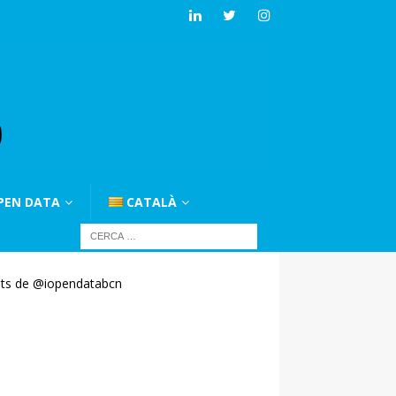
PEN DATA
CATALÀ
ts de @iopendatabcn