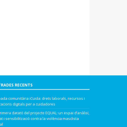
TRADES RECENTS
ada comunitària iCuida: drets laborals, recursos i
cacions digitals per a cuidadores
rimera datató del projecte EQUAL: un espai d’anàlisi,
t i sensibilització contra la violència masclista
al