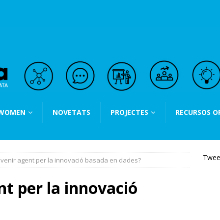
 WOMEN
NOVETATS
PROJECTES
RECURSOS O
Twee
venir agent per la innovació basada en dades?
nt per la innovació