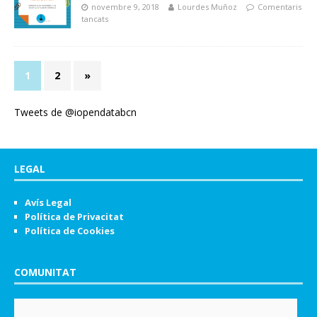
novembre 9, 2018
Lourdes Muñoz
Comentaris
tancats
1
2
»
Tweets de @iopendatabcn
LEGAL
Avís Legal
Política de Privacitat
Política de Cookies
COMUNITAT