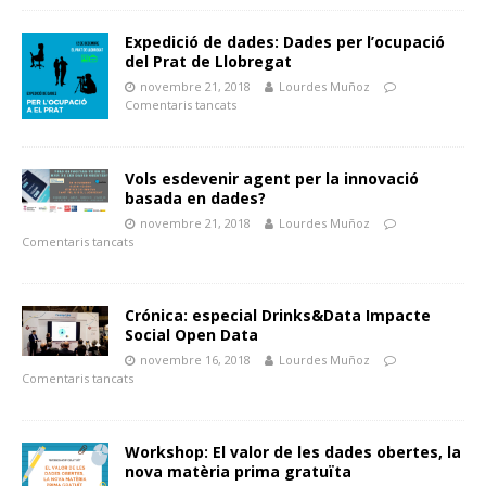
Expedició de dades: Dades per l’ocupació
del Prat de Llobregat
novembre 21, 2018
Lourdes Muñoz
Comentaris tancats
Vols esdevenir agent per la innovació
basada en dades?
novembre 21, 2018
Lourdes Muñoz
Comentaris tancats
Crónica: especial Drinks&Data Impacte
Social Open Data
novembre 16, 2018
Lourdes Muñoz
Comentaris tancats
Workshop: El valor de les dades obertes, la
nova matèria prima gratuïta