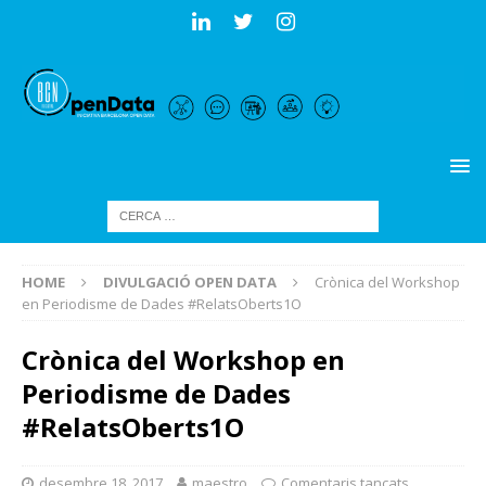
HOME
DIVULGACIÓ OPEN DATA
Crònica del Workshop
en Periodisme de Dades #RelatsOberts1O
Crònica del Workshop en
Periodisme de Dades
#RelatsOberts1O
desembre 18, 2017
maestro
Comentaris tancats