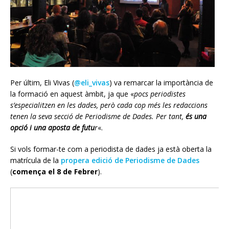
Per últim, Eli Vivas (
@eli_vivas
) va remarcar la importància de
la formació en aquest àmbit, ja que «
pocs periodistes
s’especialitzen en les dades, però cada cop més les redaccions
tenen la seva secció de Periodisme de Dades. Per tant,
és una
opció i una aposta de futu
r
«.
Si vols formar-te com a periodista de dades ja està oberta la
matrícula de la
propera edició de Periodisme de Dades
(
comença el 8 de Febrer
).