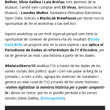
Bellver, Sílvia Galilea i Laia Brufau
, tres alumnes de la
titulació. També vam comptar amb
Eli Vivas
, directora de la
titulació, i
Lourdes Muñoz
, fundadora d’Iniciativa Barcelona
Open Data. Gràcies a
BlackLab Brewhouse
per donar-nos la
oportunitat de fer el workshop a tan bell lloc!
Aquest workshop va ser molt especial perquè vam tenir la
oportunitat de conèixer de primera mà els resultats d’
Story
Data BCN
, un projecte únic en la seva espècie i que
aplica el
Periodisme de Dades al referèndum de l’1 d’Octubre
, per
tal de generar un relat i una història a partir de les dades.
#RelatsOberts1O
analitza l’1O a través de les dades de les
xarxes socials dels polítics: quan i com van piular al llarg de la
jornada; i, a més a més, agrupa les vivències de ciutadans i
genera un relat coral de l’1O a través de les seves històries.
«
Volíem digitalitzar la memòria històrica per a poder compartir-
la
i deixar-ne rastre, que no es quedès perduda a les xarxes
socials
» (Silvia Galilea,
@silviagalilea
).