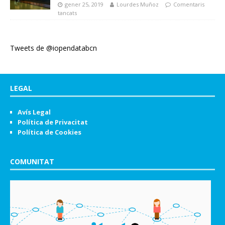
gener 25, 2019
Lourdes Muñoz
Comentaris
tancats
Tweets de @iopendatabcn
LEGAL
Avís Legal
Política de Privacitat
Política de Cookies
COMUNITAT