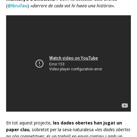
(
@lbrufau
) «
darrere de cada vot hi havia una història
«.
En tot aquest projecte,
les dades obertes han jugat un
paper clau
, sobretot per la seva naturalesa «
les dades obertes
no són competitives: és un treball en equip continu i amb un