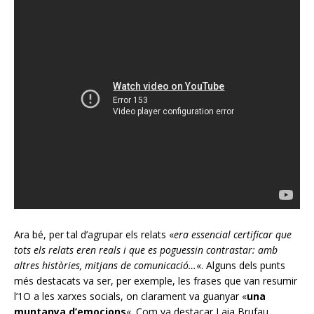
Ara bé, per tal d’agrupar els relats «
era essencial certificar que
tots els relats eren reals i que es poguessin contrastar: amb
altres històries, mitjans de comunicació…
«. Alguns dels punts
més destacats va ser, per exemple, les frases que van resumir
l’1O a les xarxes socials, on clarament va guanyar «
una
muntanya d’emocions
«. Com va destacar Laia Brufau