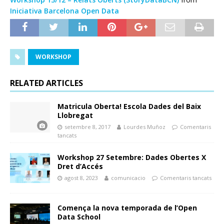
Iniciativa Barcelona Open Data
WORKSHOP
RELATED ARTICLES
Matricula Oberta! Escola Dades del Baix
Llobregat
setembre 8, 2017
Lourdes Muñoz
Comentaris
tancats
Workshop 27 Setembre: Dades Obertes X
Dret d’Accés
agost 8, 2023
comunicacio
Comentaris tancats
Comença la nova temporada de l’Open
Data School