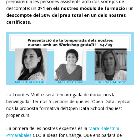
premiarem a les persones assistents amb dos sortejos de
descompte: un
2×1 en els nostres mòduls de formació
i un
descompte del 50% del preu total en un dels nostres
certificats
.
La Lourdes Muñoz serà l’encarregada de donar-nos la
benvinguda i fer-nos 5 centims de que és l’Open Data i eplicar-
nos la p
roposta formativa del’Open Data School d’aquest
proper curs.
La primera de les nostres expertes és la
Mara Balestrini
@marabales
CEO a Ideas for Change. Que ens parlarà de