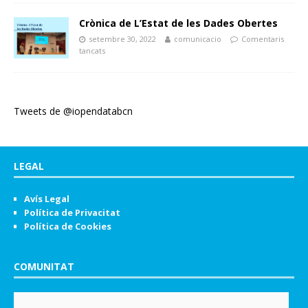
Crònica de L’Estat de les Dades Obertes
setembre 30, 2022
comunicacio
Comentaris
tancats
Tweets de @iopendatabcn
LEGAL
Avís Legal
Política de Privacitat
Política de Cookies
COMUNITAT