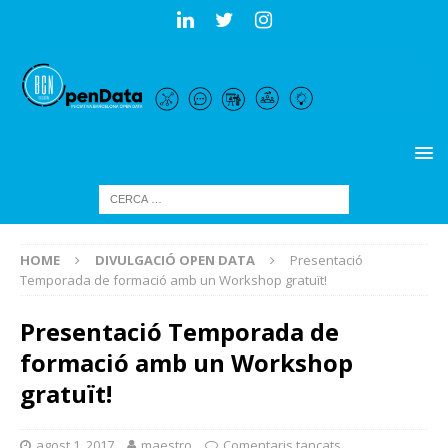
HOME
DIVULGACIÓ OPEN DATA
Presentació
Temporada de formació amb un Workshop gratuït!
Presentació Temporada de
formació amb un Workshop
gratuït!
agost 1, 2017
maestro
Comentaris tancats