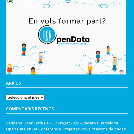
ARXIUS
COMENTARIS RECENTS
Setmana Open Data Baix Llobregat 2020 – Iniciativa Barcelona
Open Data
en
De-Conferència. Projectes visualitzacions de dades