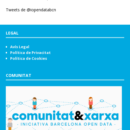
Tweets de @iopendatabcn
LEGAL
Avís Legal
Política de Privacitat
Política de Cookies
COMUNITAT