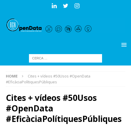
HOME
Cites + vídeos #50Usos #OpenData
#EficàciaPolítiquesPúbliques
Cites + vídeos #50Usos
#OpenData
#EficàciaPolítiquesPúbliques