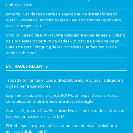
Llobregat 2020
Jornada. “Les dades obertes element clau de la transformació
digital” – Iniciativa Barcelona Open Data
en
Setmana Open Data
Baix Llobregat 2020
Crònica: Sessió de Drinks&Data compartint experiències al voltant
dels projectes d’obertura de dades – Iniciativa Barcelona Open
Data
en
Repte: Rànquing de les iniciatives que faciliten l’us de
dades públiques
ENTRADES RECENTS
Trobada comunitària iCuida: drets laborals, recursos i aplicacions
digitals per a cuidadores
La primera datató del projecte EQUAL: un espai d’anàlisi, debat i
sensibilització contra la violència masclista digital
Crònica VI Jornada Data Feminism: Feminisme de dades enfront de
la desinformació en l’era de la IA
EQUAL impulsa una datató ciutadana per detectar la violència
masclista digital amb IA