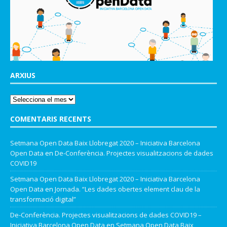
ARXIUS
COMENTARIS RECENTS
Setmana Open Data Baix Llobregat 2020 – Iniciativa Barcelona
Open Data
en
De-Conferència. Projectes visualitzacions de dades
COVID19
Setmana Open Data Baix Llobregat 2020 – Iniciativa Barcelona
Open Data
en
Jornada. “Les dades obertes element clau de la
transformació digital”
De-Conferència. Projectes visualitzacions de dades COVID19 –
Iniciativa Barcelona Open Data
en
Setmana Open Data Baix