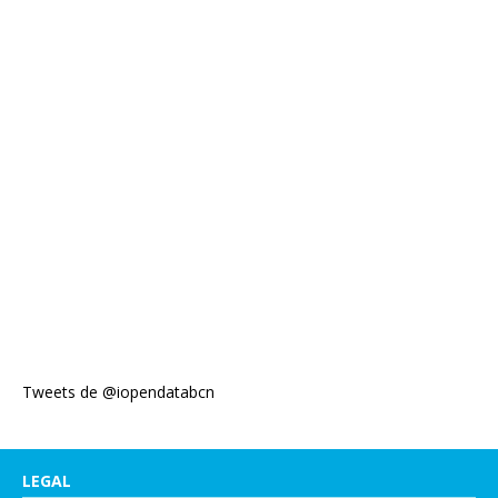
Tweets de @iopendatabcn
LEGAL