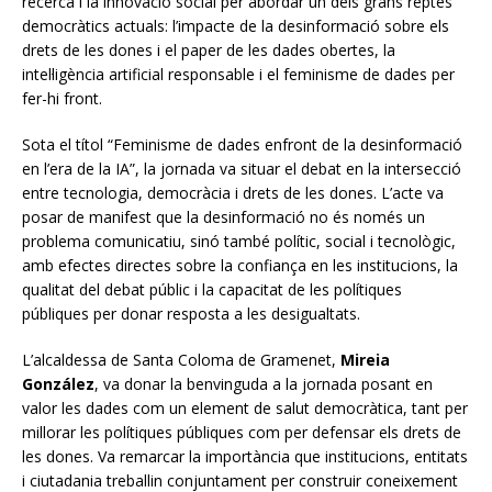
recerca i la innovació social per abordar un dels grans reptes
democràtics actuals: l’impacte de la desinformació sobre els
drets de les dones i el paper de les dades obertes, la
intel·ligència artificial responsable i el feminisme de dades per
fer-hi front.
Sota el títol “Feminisme de dades enfront de la desinformació
en l’era de la IA”, la jornada va situar el debat en la intersecció
entre tecnologia, democràcia i drets de les dones. L’acte va
posar de manifest que la desinformació no és només un
problema comunicatiu, sinó també polític, social i tecnològic,
amb efectes directes sobre la confiança en les institucions, la
qualitat del debat públic i la capacitat de les polítiques
públiques per donar resposta a les desigualtats.
L’alcaldessa de Santa Coloma de Gramenet,
Mireia
González
, va donar la benvinguda a la jornada posant en
valor les dades com un element de salut democràtica, tant per
millorar les polítiques públiques com per defensar els drets de
les dones. Va remarcar la importància que institucions, entitats
i ciutadania treballin conjuntament per construir coneixement