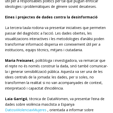
útil per a responsables polítics per tal que puguin enfocar
ideologies i problemàtiques de gènere sovint desateses.
Eines i projectes de dades contra la desinformació
La tercera taula rodona va presentar iniciatives que permeten
passar del diagnòstic a l’acció. Les dades obertes, les
visualitzacions interactives i les metodologies d’anàlisi poden
transformar informació dispersa en coneixement útil per a
institucions, equips tècnics, mitjans i ciutadania.
Maria Freixanet
, politòloga i investigadora, va remarcar que
el repte no és només construir la dada, sinó també comunicar-
la i generar sensibilització pública. Aquesta va ser una de les
idees centrals de la jornada: les dades, per si soles, no
transformen la realitat si no van acompanyades de context,
interpretació i capacitat d’incidència.
Laia Garrigó
, tècnica de DataWomen, va presentar l’eina de
dades sobre violència masclista a Espanya
DatosxViolenciaxMujeres
, orientada a informar sobre