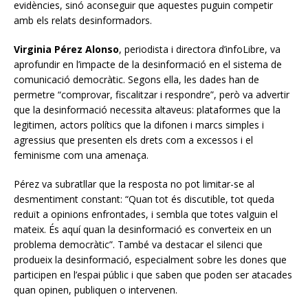
evidències, sinó aconseguir que aquestes puguin competir
amb els relats desinformadors.
Virginia Pérez Alonso
, periodista i directora d’infoLibre, va
aprofundir en l’impacte de la desinformació en el sistema de
comunicació democràtic. Segons ella, les dades han de
permetre “comprovar, fiscalitzar i respondre”, però va advertir
que la desinformació necessita altaveus: plataformes que la
legitimen, actors polítics que la difonen i marcs simples i
agressius que presenten els drets com a excessos i el
feminisme com una amenaça.
Pérez va subratllar que la resposta no pot limitar-se al
desmentiment constant: “Quan tot és discutible, tot queda
reduït a opinions enfrontades, i sembla que totes valguin el
mateix. És aquí quan la desinformació es converteix en un
problema democràtic”. També va destacar el silenci que
produeix la desinformació, especialment sobre les dones que
participen en l’espai públic i que saben que poden ser atacades
quan opinen, publiquen o intervenen.