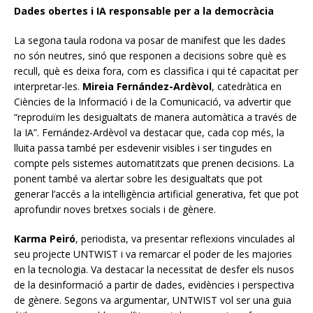
Dades obertes i IA responsable per a la democràcia
La segona taula rodona va posar de manifest que les dades
no són neutres, sinó que responen a decisions sobre què es
recull, què es deixa fora, com es classifica i qui té capacitat per
interpretar-les.
Mireia Fernández-Ardèvol
, catedràtica en
Ciències de la Informació i de la Comunicació, va advertir que
“reproduïm les desigualtats de manera automàtica a través de
la IA”. Fernández-Ardèvol va destacar que, cada cop més, la
lluita passa també per esdevenir visibles i ser tingudes en
compte pels sistemes automatitzats que prenen decisions. La
ponent també va alertar sobre les desigualtats que pot
generar l’accés a la intel·ligència artificial generativa, fet que pot
aprofundir noves bretxes socials i de gènere.
Karma Peiró
, periodista, va presentar reflexions vinculades al
seu projecte UNTWIST i va remarcar el poder de les majories
en la tecnologia. Va destacar la necessitat de desfer els nusos
de la desinformació a partir de dades, evidències i perspectiva
de gènere. Segons va argumentar, UNTWIST vol ser una guia