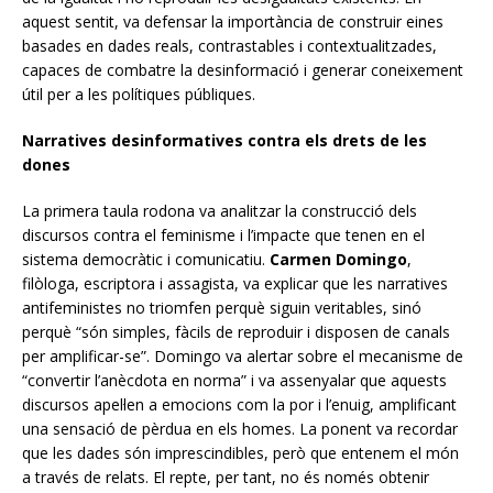
aquest sentit, va defensar la importància de construir eines
basades en dades reals, contrastables i contextualitzades,
capaces de combatre la desinformació i generar coneixement
útil per a les polítiques públiques.
Narratives desinformatives contra els drets de les
dones
La primera taula rodona va analitzar la construcció dels
discursos contra el feminisme i l’impacte que tenen en el
sistema democràtic i comunicatiu.
Carmen Domingo
,
filòloga, escriptora i assagista, va explicar que les narratives
antifeministes no triomfen perquè siguin veritables, sinó
perquè “són simples, fàcils de reproduir i disposen de canals
per amplificar-se”. Domingo va alertar sobre el mecanisme de
“convertir l’anècdota en norma” i va assenyalar que aquests
discursos apel·len a emocions com la por i l’enuig, amplificant
una sensació de pèrdua en els homes. La ponent va recordar
que les dades són imprescindibles, però que entenem el món
a través de relats. El repte, per tant, no és només obtenir