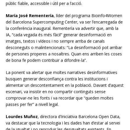
públic fiable, accessible i útil per a l’acció.
María José Rementería
, líder del programa Bioinfo4Women
del Barcelona Supercomputing Center, va ser l’encarregada de
la conferència inaugural. Rementería va advertir que, amb la
IA, “cada vegada és més fàcil” generar desinformació en
imatges, textos i vídeos i no sempre arriba de canals
desconeguts o malintencionats: “La desinformació pot arribar
de persones properes a nosaltres. Quan ens arriben les coses
de bona fe podem contribuir a difondre-la”.
La ponent va alertar que moltes narratives desinformatives
busquen generar desconfiança contra les institucions i
alimentar un descontentament en la població. Davant d’aquest
escenari, va insistir en no compartir continguts sense
comprovar-ne les fonts i va recordar que “queden moltes
passes per fer” a nivell legal.
Lourdes Muñoz
, directora d’Iniciativa Barcelona Open Data,
va destacar que la tecnologia i les dades han d’estar al servei
de la igualtat i no reproduir les desigualtats existents. En