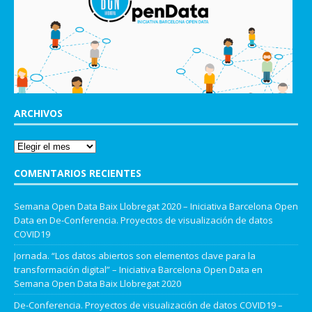
ARCHIVOS
COMENTARIOS RECIENTES
Semana Open Data Baix Llobregat 2020 – Iniciativa Barcelona Open
Data
en
De-Conferencia. Proyectos de visualización de datos
COVID19
Jornada. “Los datos abiertos son elementos clave para la
transformación digital” – Iniciativa Barcelona Open Data
en
Semana Open Data Baix Llobregat 2020
De-Conferencia. Proyectos de visualización de datos COVID19 –