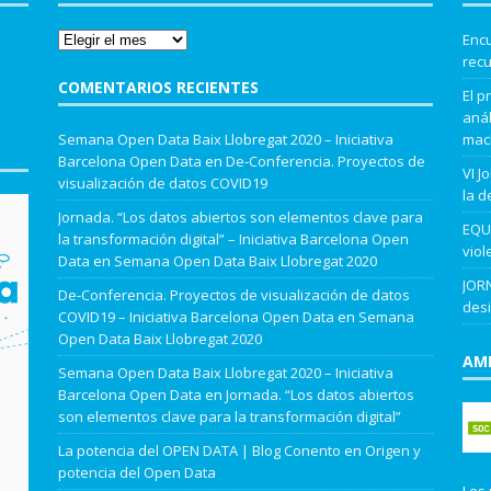
Encu
recu
COMENTARIOS RECIENTES
El p
anál
Semana Open Data Baix Llobregat 2020 – Iniciativa
mach
Barcelona Open Data
en
De-Conferencia. Proyectos de
VI J
visualización de datos COVID19
la d
Jornada. “Los datos abiertos son elementos clave para
EQUA
la transformación digital” – Iniciativa Barcelona Open
viol
Data
en
Semana Open Data Baix Llobregat 2020
JORN
De-Conferencia. Proyectos de visualización de datos
desi
COVID19 – Iniciativa Barcelona Open Data
en
Semana
Open Data Baix Llobregat 2020
AMB
Semana Open Data Baix Llobregat 2020 – Iniciativa
Barcelona Open Data
en
Jornada. “Los datos abiertos
son elementos clave para la transformación digital”
La potencia del OPEN DATA | Blog Conento
en
Origen y
potencia del Open Data
Les 