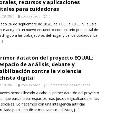
orales, recursos y aplicaciones
itales para cuidadoras
io 28, 2026
comunicacio
0
bado 26 de septiembre de 2026, de 11:00 a 13:00 h, la Sala
nce acogerá un nuevo encuentro comunitario presencial de
a dirigido a las trabajadoras del hogar y de los cuidados. La
…]
primer datatón del proyecto EQUAL:
espacio de análisis, debate y
sibilización contra la violencia
hista digital
io 10, 2026
comunicacio
Comentarios desactivados
jueves hemos llevado a cabo el primer datatón del proyecto
, que busca crear espacios más justos e igualitarios en las
 sociales. Lo hacemos con una inteligencia artificial
rollada para identificar mensajes machistas,
[…]