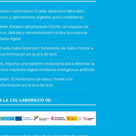
entro comunitario iCuida: derechos laborales,
rsos y aplicaciones digitales para cuidadoras
rimer datatón del proyecto EQUAL: un espacio de
isis, debate y sensibilización contra la violencia
ista digital
ornada Data Feminism: feminismo de datos frente a
esinformación en la era de la IA
L impulsa una datatón ciudadana para detectar la
encia machista digital mediante inteligencia artificial.
ADA : El Feminismo de datos frente a la
nformación en la era de la IA
 LA COL·LABORACIÓ DE:
retribucions derivades d’aquest contracte estan