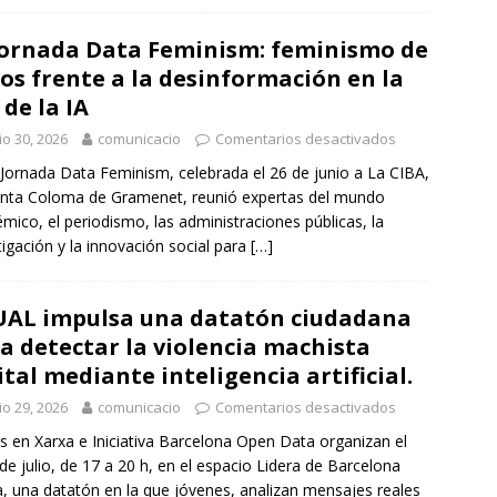
Jornada Data Feminism: feminismo de
os frente a la desinformación en la
 de la IA
io 30, 2026
comunicacio
Comentarios desactivados
 Jornada Data Feminism, celebrada el 26 de junio a La CIBA,
nta Coloma de Gramenet, reunió expertas del mundo
mico, el periodismo, las administraciones públicas, la
tigación y la innovación social para
[…]
AL impulsa una datatón ciudadana
a detectar la violencia machista
ital mediante inteligencia artificial.
io 29, 2026
comunicacio
Comentarios desactivados
 en Xarxa e Iniciativa Barcelona Open Data organizan el
 de julio, de 17 a 20 h, en el espacio Lidera de Barcelona
a, una datatón en la que jóvenes, analizan mensajes reales