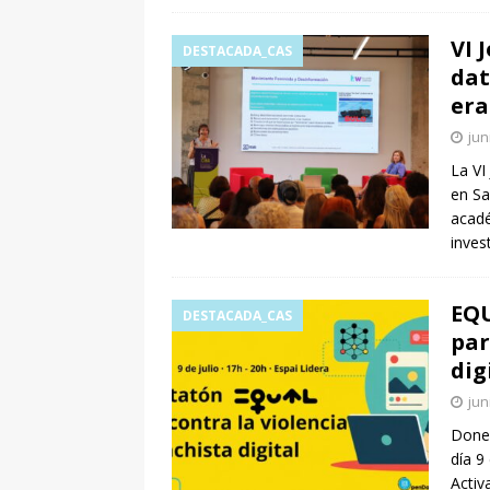
VI 
DESTACADA_CAS
dat
era
jun
La VI
en Sa
acadé
inves
EQU
DESTACADA_CAS
par
dig
jun
Dones
día 9
Activ