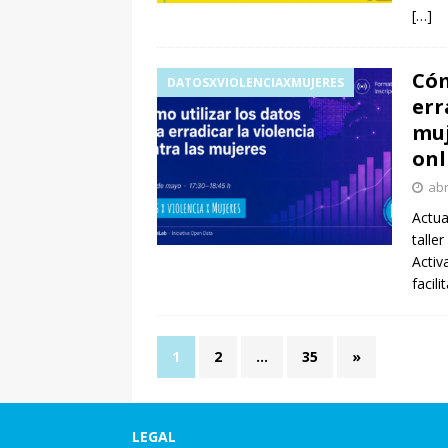
[…]
Cóm
DATOSXVIOLENCIAXMUJERES
err
muj
onl
abr
Actua
talle
Activ
facil
1
2
…
35
»
LEGAL