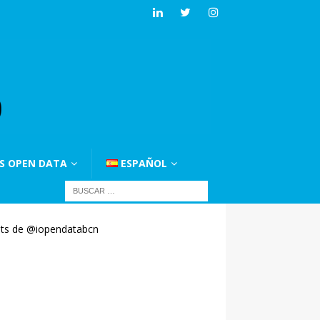
S OPEN DATA
ESPAÑOL
ts de @iopendatabcn