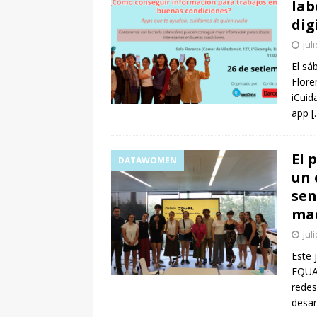
lab
dig
jul
El sá
Flore
iCuid
app
[
El 
DATAWOMEN
un 
sen
mac
jul
Este 
EQUAL
redes
desar