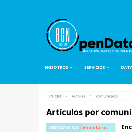
NOSOTROS
SERVICIOS
DAT
INICIO
Autores
comunicacio
Artículos por
comuni
Enc
DESTACADA_CAS