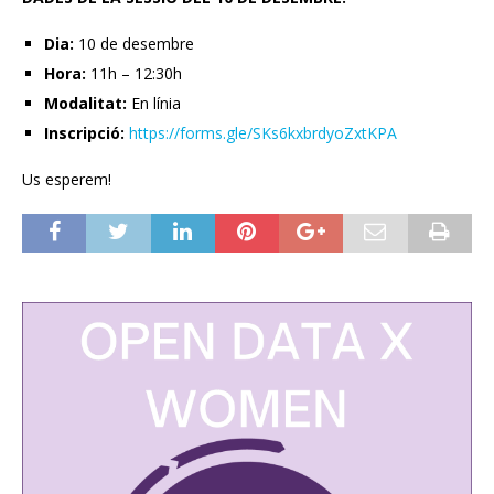
Dia:
10 de desembre
Hora:
11h – 12:30h
Modalitat:
En línia
Inscripció:
https://forms.gle/SKs6kxbrdyoZxtKPA
Us esperem!