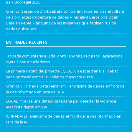
Baix Llobregat 2020
Crònica: Sessió de Drinks&Data compartint experiències al voltant
dels projectes d’obertura de dades – Iniciativa Barcelona Open
Data
en
Repte: Rànquing de les iniciatives que faciliten l’us de
dades públiques
ENTRADES RECENTS
Trobada comunitària iCuida: drets laborals, recursos i aplicacions
digitals per a cuidadores
La primera datató del projecte EQUAL: un espai d’anàlisi, debat i
sensibilització contra la violència masclista digital
Crònica VI Jornada Data Feminism: Feminisme de dades enfront de
la desinformació en l’era de la IA
EQUAL impulsa una datató ciutadana per detectar la violència
masclista digital amb IA
JORNADA: El Feminisme de dades enfront de la desinformació en
l’era de la IA