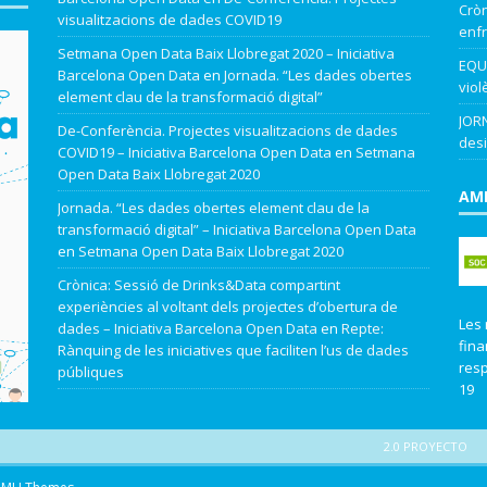
Cròn
visualitzacions de dades COVID19
enfr
Setmana Open Data Baix Llobregat 2020 – Iniciativa
EQUA
Barcelona Open Data
en
Jornada. “Les dades obertes
viol
element clau de la transformació digital”
JORN
De-Conferència. Projectes visualitzacions de dades
desi
COVID19 – Iniciativa Barcelona Open Data
en
Setmana
Open Data Baix Llobregat 2020
AMB
Jornada. “Les dades obertes element clau de la
transformació digital” – Iniciativa Barcelona Open Data
en
Setmana Open Data Baix Llobregat 2020
Crònica: Sessió de Drinks&Data compartint
experiències al voltant dels projectes d’obertura de
Les 
dades – Iniciativa Barcelona Open Data
en
Repte:
fina
Rànquing de les iniciatives que faciliten l’us de dades
resp
públiques
19
2.0 PROYECTO