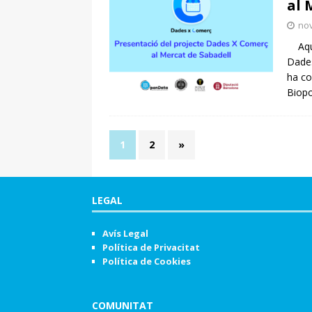
al 
no
Aques
Dades
ha co
Biop
1
2
»
LEGAL
Avís Legal
Política de Privacitat
Política de Cookies
COMUNITAT