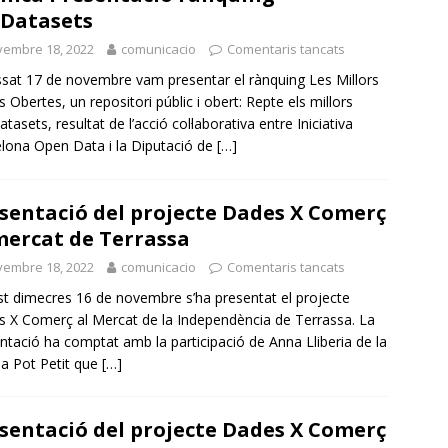
Datasets
vembre 18, 2022
comunicacio
Comentaris tancats
ssat 17 de novembre vam presentar el rànquing Les Millors
 Obertes, un repositori públic i obert: Repte els millors
tasets, resultat de l’acció col·laborativa entre Iniciativa
lona Open Data i la Diputació de
[…]
sentació del projecte Dades X Comerç
mercat de Terrassa
vembre 18, 2022
comunicacio
Comentaris tancats
t dimecres 16 de novembre s’ha presentat el projecte
 X Comerç al Mercat de la Independència de Terrassa. La
ntació ha comptat amb la participació de Anna Lliberia de la
a Pot Petit que
[…]
sentació del projecte Dades X Comerç