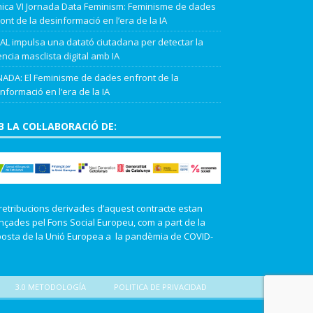
ica VI Jornada Data Feminism: Feminisme de dades
ont de la desinformació en l’era de la IA
L impulsa una datató ciutadana per detectar la
ència masclista digital amb IA
ADA: El Feminisme de dades enfront de la
nformació en l’era de la IA
 LA COL·LABORACIÓ DE:
retribucions derivades d’aquest contracte estan
nçades pel Fons Social Europeu, com a part de la
osta de la Unió Europea a la pandèmia de COVID-
3.0 METODOLOGÍA
POLITICA DE PRIVACIDAD