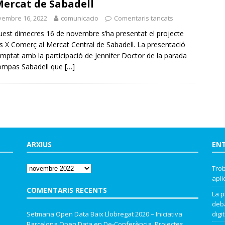
Mercat de Sabadell
vembre 16, 2022
comunicacio
Comentaris tancats
t dimecres 16 de novembre s’ha presentat el projecte
 X Comerç al Mercat Central de Sabadell. La presentació
mptat amb la participació de Jennifer Doctor de la parada
ompas Sabadell que
[…]
ARXIUS
EN
Trob
apli
COMENTARIS RECENTS
La p
deba
Setmana Open Data Baix Llobregat 2020 – Iniciativa
digit
Barcelona Open Data
en
De-Conferència. Projectes