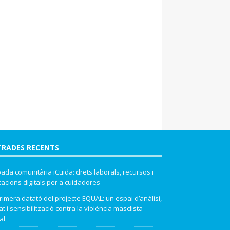
TRADES RECENTS
ada comunitària iCuida: drets laborals, recursos i
cacions digitals per a cuidadores
rimera datató del projecte EQUAL: un espai d’anàlisi,
t i sensibilització contra la violència masclista
al