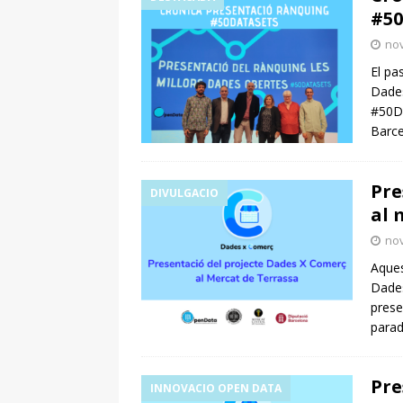
#50
no
El pa
Dades
#50Da
Barce
Pre
DIVULGACIO
al 
no
Aques
Dades
prese
parad
Pre
INNOVACIO OPEN DATA