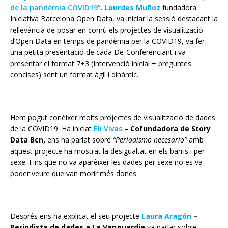
de la pandèmia COVID19”
.
Lourdes Muñoz
fundadora
Iniciativa Barcelona Open Data
,
va iniciar la sessió destacant la
rellevància de posar en comú els projectes de visualització
d’Open Data en temps de pandèmia per la COVID19, va fer
una petita presentació de cada De-Conferenciant i va
presentar el format 7+3 (Intervenció inicial + preguntes
concises) sent un format àgil i dinàmic.
Hem pogut conèixer molts projectes de visualització de dades
de la COVID19. Ha iniciat
Eli Vivas
–
Cofundadora de Story
Data Bcn,
ens ha parlat sobre
“Periodismo necesario”
amb
aquest projecte ha mostrat la desigualtat en els barris i per
sexe. Fins que no va
aparèixer
les dades per sexe no es va
poder veure que van morir més dones.
Després ens ha explicat el seu projecte
Laura Aragón
–
Periodista de dades a La Vanguardia
va parlar
sobre