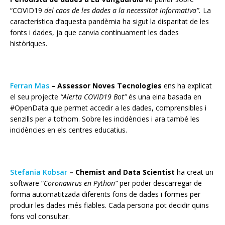
“COVID19
del caos de les dades a la necessitat informativa”.
La
característica d’aquesta pandèmia ha sigut la
disparitat
de les
fonts i dades, ja que canvia contínuament les dades
històriques.
Ferran Mas
–
Assessor Noves Tecnologies
ens ha explicat
el seu projecte
“Alerta COVID19 Bot”
és una eina basada en
#OpenData que permet accedir a les dades,
comprensibles
i
senzills per a tothom. Sobre les incidències i ara també les
incidències en els centres educatius.
Stefania Kobsar
–
Chemist and Data Scientist
ha creat un
software “
Coronavirus en Python”
per poder
descarregar
de
forma
automatitzada
diferents fons de dades i formes per
produir les dades més fiables. Cada persona pot decidir
quins
fons
vol consultar.