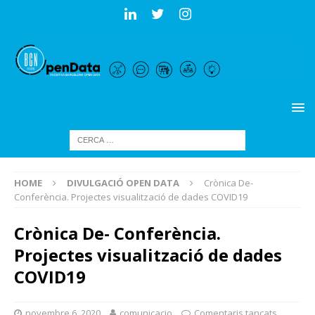
HOME
DIVULGACIÓ OPEN DATA
Crònica De-
Conferència. Projectes visualització de dades COVID19
Crònica De- Conferència.
Projectes visualització de dades
COVID19
novembre 6, 2020
comunicacio
Comentaris tancats