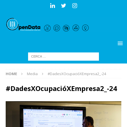
HOME
Media
#DadesXOcupacióXEmpresa2_-24
#DadesXOcupacióXEmpresa2_-24