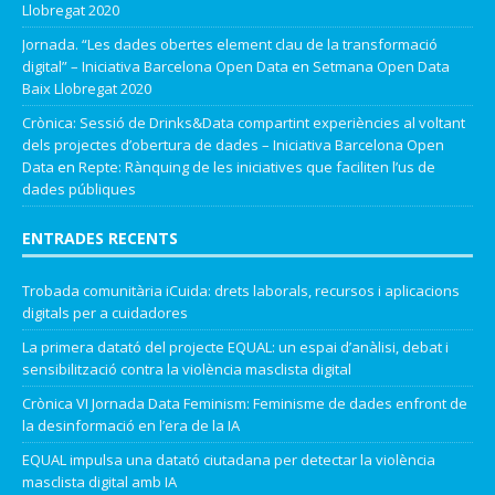
Llobregat 2020
Jornada. “Les dades obertes element clau de la transformació
digital” – Iniciativa Barcelona Open Data
en
Setmana Open Data
Baix Llobregat 2020
Crònica: Sessió de Drinks&Data compartint experiències al voltant
dels projectes d’obertura de dades – Iniciativa Barcelona Open
Data
en
Repte: Rànquing de les iniciatives que faciliten l’us de
dades públiques
ENTRADES RECENTS
Trobada comunitària iCuida: drets laborals, recursos i aplicacions
digitals per a cuidadores
La primera datató del projecte EQUAL: un espai d’anàlisi, debat i
sensibilització contra la violència masclista digital
Crònica VI Jornada Data Feminism: Feminisme de dades enfront de
la desinformació en l’era de la IA
EQUAL impulsa una datató ciutadana per detectar la violència
masclista digital amb IA