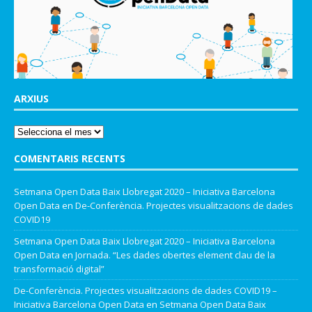
ARXIUS
COMENTARIS RECENTS
Setmana Open Data Baix Llobregat 2020 – Iniciativa Barcelona
Open Data
en
De-Conferència. Projectes visualitzacions de dades
COVID19
Setmana Open Data Baix Llobregat 2020 – Iniciativa Barcelona
Open Data
en
Jornada. “Les dades obertes element clau de la
transformació digital”
De-Conferència. Projectes visualitzacions de dades COVID19 –
Iniciativa Barcelona Open Data
en
Setmana Open Data Baix