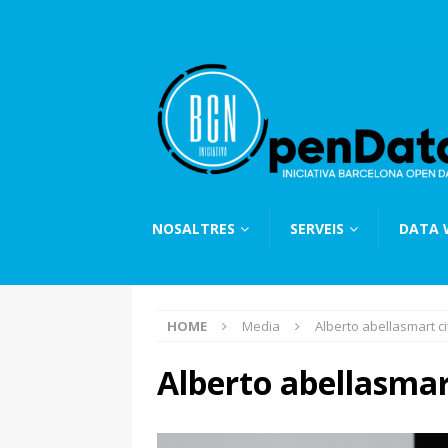
NOSALTRES
SERVEIS
DATA
HOME
Media
Alberto abellasmart ci
Alberto abellasmar