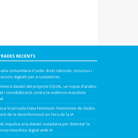
TRADES RECENTS
ada comunitària iCuida: drets laborals, recursos i
cacions digitals per a cuidadores
rimera datató del projecte EQUAL: un espai d’anàlisi,
t i sensibilització contra la violència masclista
al
ica VI Jornada Data Feminism: Feminisme de dades
ont de la desinformació en l’era de la IA
L impulsa una datató ciutadana per detectar la
ència masclista digital amb IA