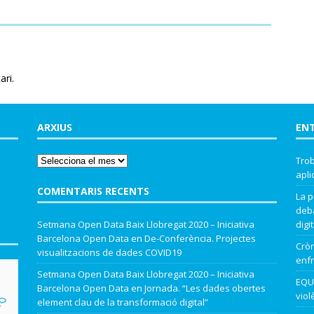
ari.
ARXIUS
EN
Trob
apli
COMENTARIS RECENTS
La p
deba
Setmana Open Data Baix Llobregat 2020 – Iniciativa
digit
Barcelona Open Data
en
De-Conferència. Projectes
Cròn
visualitzacions de dades COVID19
enfr
Setmana Open Data Baix Llobregat 2020 – Iniciativa
EQUA
Barcelona Open Data
en
Jornada. “Les dades obertes
viol
element clau de la transformació digital”