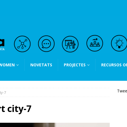
 WOMEN
NOVETATS
PROJECTES
RECURSOS O
Twee
ty-7
t city-7