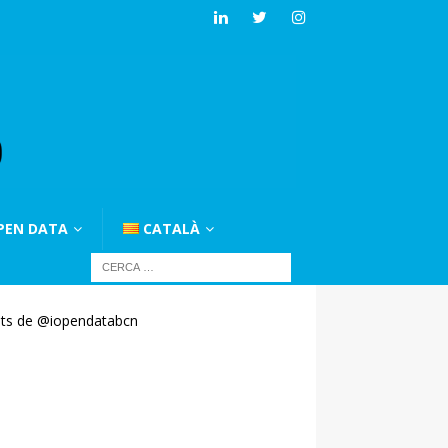
PEN DATA
CATALÀ
ts de @iopendatabcn