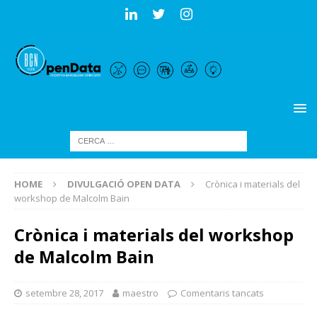
HOME
DIVULGACIÓ OPEN DATA
Crònica i materials del
workshop de Malcolm Bain
Crònica i materials del workshop
de Malcolm Bain
setembre 28, 2017
maestro
Comentaris tancats