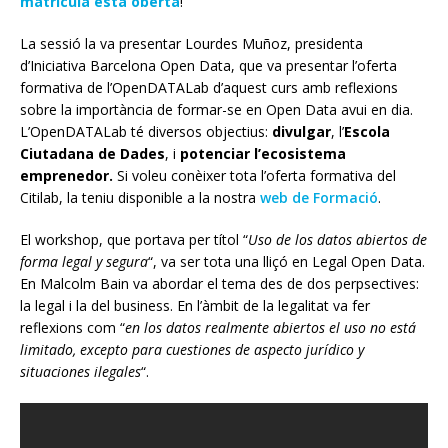
matrícula està oberta
!
La sessió la va presentar Lourdes Muñoz, presidenta
d’Iniciativa Barcelona Open Data, que va presentar l’oferta
formativa de l’OpenDATALab d’aquest curs amb reflexions
sobre la importància de formar-se en Open Data avui en dia.
L’OpenDATALab té diversos objectius:
divulgar
, l’
Escola
Ciutadana de Dades
, i
potenciar l’ecosistema
emprenedor.
Si voleu conèixer tota l’oferta formativa del
Citilab, la teniu disponible a la nostra
web de Formació
.
El workshop, que portava per títol “
Uso de los datos abiertos de
forma legal y segura
“, va ser tota una lliçó en Legal Open Data.
En Malcolm Bain va abordar el tema des de dos perpsectives:
la legal i la del business. En l’àmbit de la legalitat va fer
reflexions com “
en los datos realmente abiertos el uso no está
limitado, excepto para cuestiones de aspecto jurídico y
situaciones ilegales
“.