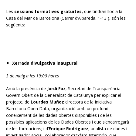
Les
sessions formatives
gratuïtes
,
que tindran lloc a la
Casa del Mar de Barcelona (Carrer d’Albareda, 1-13 ), són les
següents:
Xerrada divulgativa inaugural
3 de maig a les 19:00 hores
Amb la presència de
Jordi Foz
, Secretari de Transparència i
Govern Obert de la Generalitat de Catalunya per explicar el
projecte; de
Lourdes Muñoz
directora de la Iniciativa
Barcelona Open Data, organització amb un profund
coneixement de les dades obertes disponibles i de les
possibles aplicacions de les Dades Obertes i que s’encarregarà
de les formacions; i d’
Enrique Rodríguez
, analista de dades i
investigador social, col·laborador d’Oxfam Intermón, que