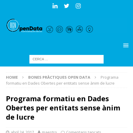
HOME
BONES PRÀCTIQUES OPEN DATA
Programa
formatiu en Dades Obertes per entitats sense ànim de lucre
Programa formatiu en Dades
Obertes per entitats sense ànim
de lucre
abril 24, 2017
maestro
Comentaris tancats