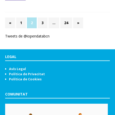
«
1
2
3
…
24
»
Tweets de @iopendatabcn
LEGAL
Avís Legal
Política de Privacitat
Política de Cookies
COMUNITAT