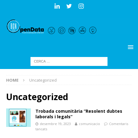
HOME
Uncategorized
Uncategorized
Trobada comunitària “Resolent dubtes
laborals i legals”
desembre 19, 2023
comunicacio
Comentaris
tancats