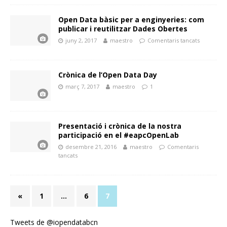
Open Data bàsic per a enginyeries: com
publicar i reutilitzar Dades Obertes
juny 2, 2017
maestro
Comentaris tancats
Crònica de l’Open Data Day
març 7, 2017
maestro
1
Presentació i crònica de la nostra
participació en el #eapcOpenLab
desembre 21, 2016
maestro
Comentaris
tancats
«
1
…
6
7
Tweets de @iopendatabcn