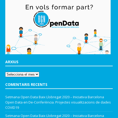
ARXIUS
COMENTARIS RECENTS
Setmana Open Data Baix Llobregat 2020 – Iniciativa Barcelona
Open Data
en
De-Conferència. Projectes visualitzacions de dades
COVID19
Setmana Open Data Baix Llobregat 2020 – Iniciativa Barcelona