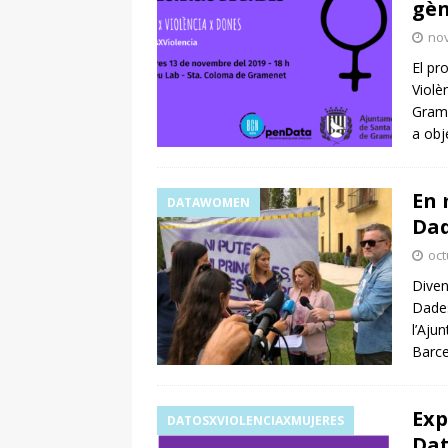
gèn
no
El pr
Violè
Grame
a obj
En 
DATAWOMEN
Dad
oct
Diven
Dades
l’Aju
Barce
Exp
DATOSXVIOLENCIAXMUJERES
Da