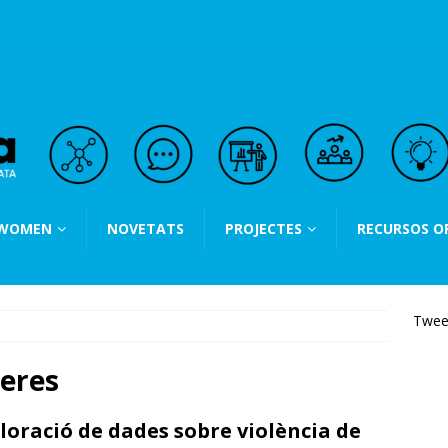
 WOMEN
NOVETATS
PROJECTES
RECURSOS O
Twee
eres
loració de dades sobre violència de