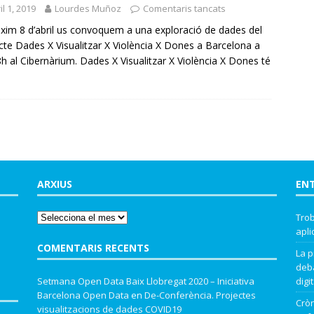
il 1, 2019
Lourdes Muñoz
Comentaris tancats
òxim 8 d’abril us convoquem a una exploració de dades del
cte Dades X Visualitzar X Violència X Dones a Barcelona a
8h al Cibernàrium. Dades X Visualitzar X Violència X Dones té
ARXIUS
EN
Trob
apli
COMENTARIS RECENTS
La p
deba
Setmana Open Data Baix Llobregat 2020 – Iniciativa
digit
Barcelona Open Data
en
De-Conferència. Projectes
Cròn
visualitzacions de dades COVID19