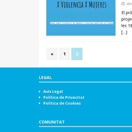
abr
El pr
proje
les 1
[…]
«
1
2
LEGAL
Avís Legal
Política de Privacitat
Política de Cookies
COMUNITAT