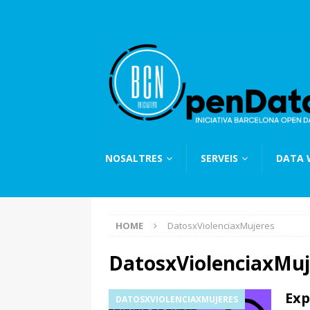
NOSALTRES
SERVEIS
DATA
HOME
DatosxViolenciaxMujeres
DatosxViolenciaxMuj
Exp
DATOSXVIOLENCIAXMUJERES