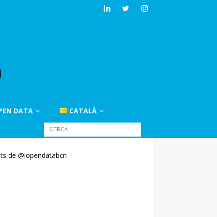
PEN DATA
CATALÀ
ts de @iopendatabcn