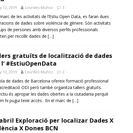
y 12, 2019
Lourdes Muñoz
3
 marc de les activitats de l’Estiu Open Data, es faran dues
racions de dades sobre violència de gènere. Són activitats
ups de persones amb diversos perfils professionals
nten per recollir dades de
[…]
lers gratuïts de localització de dades
 l’ #EstiuOpenData
y 12, 2019
Lourdes Muñoz
2
ola de dades de Barcelona ofereix formació professional
creditació ODI però també organitza tallers gratuïts.
ectiu és apropar les dades obertes a la ciutadania perquè
m hi pugui tenir accés. En el marc de
[…]
’abril Exploració per localizar Dades X
lència X Dones BCN