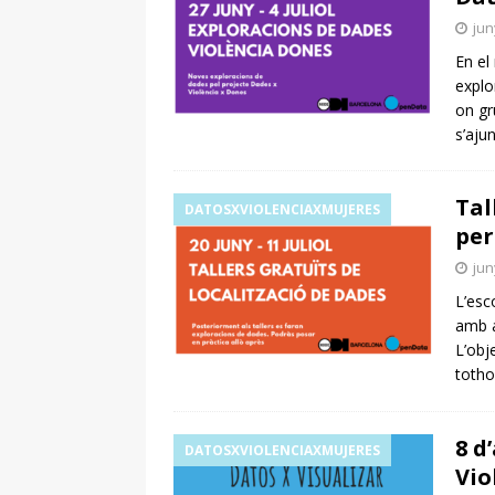
jun
En el
explo
on gr
s’aju
Tal
DATOSXVIOLENCIAXMUJERES
per
jun
L’esc
amb a
L’obj
totho
8 d
DATOSXVIOLENCIAXMUJERES
Vio