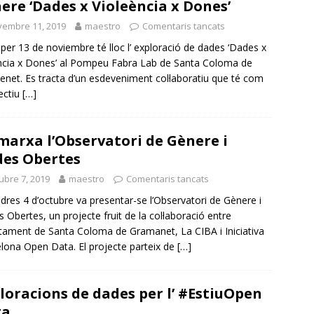
ere ‘Dades x Violeència x Dones’
vembre 11, 2019
maestro
Comentaris tancats
oper 13 de noviembre té lloc l’ exploració de dades ‘Dades x
ncia x Dones’ al Pompeu Fabra Lab de Santa Coloma de
net. Es tracta d’un esdeveniment col·laboratiu que té com
ectiu
[…]
marxa l’Observatori de Gènere i
es Obertes
ubre 7, 2019
maestro
Comentaris tancats
dres 4 d’octubre va presentar-se l’Observatori de Gènere i
 Obertes, un projecte fruit de la col·laboració entre
ntament de Santa Coloma de Gramanet, La CIBA i Iniciativa
lona Open Data. El projecte parteix de
[…]
loracions de dades per l’ #EstiuOpen
ta