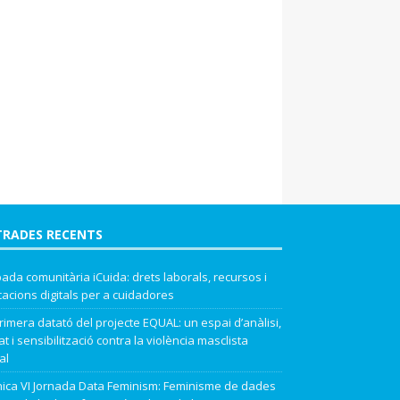
TRADES RECENTS
ada comunitària iCuida: drets laborals, recursos i
cacions digitals per a cuidadores
rimera datató del projecte EQUAL: un espai d’anàlisi,
t i sensibilització contra la violència masclista
al
ica VI Jornada Data Feminism: Feminisme de dades