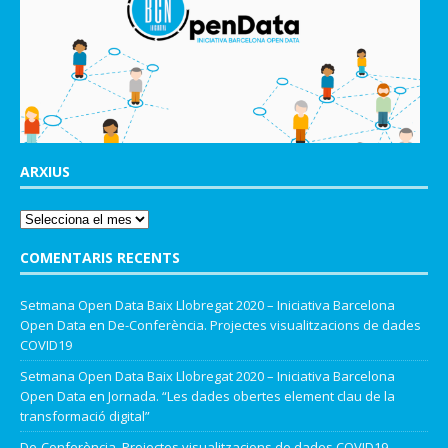
ARXIUS
COMENTARIS RECENTS
Setmana Open Data Baix Llobregat 2020 – Iniciativa Barcelona
Open Data
en
De-Conferència. Projectes visualitzacions de dades
COVID19
Setmana Open Data Baix Llobregat 2020 – Iniciativa Barcelona
Open Data
en
Jornada. “Les dades obertes element clau de la
transformació digital”
De-Conferència. Projectes visualitzacions de dades COVID19 –