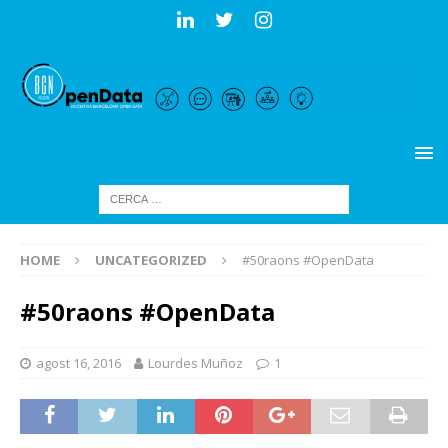
HOME
UNCATEGORIZED
#50raons #OpenData
#50raons #OpenData
agost 16, 2016
Lourdes Muñoz
1