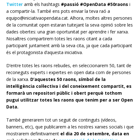
Twitter
amb els hashtags
#passió #OpenData #50raons
i
a compartir-la. També ens pots enviar la teva raó a
equipo@iniciativaopendata.cat. Alhora, moltes altres persones
de la comunitat open estaran tuitejant la seva opinió sobre les
dades obertes: una gran oportunitat per aprendre i fer xarxa.
Nosaltres compartirem totes les raons citant a cada
participant juntament amb la seva cita, ja que cada participant
és el protagonista d’aquesta iniciativa.
D’entre totes les raons rebudes, en seleccionarem 50, tant de
reconeguts experts i expertes en open data com de persones
de la xarxa.
D’aquestes 50 raons, símbol de la
intel·ligència col·lectiva i del coneixement compartit, es
formarà un repositori públic i obert perquè tothom
pugui utilitzar totes les raons que tenim per a ser Open
Data.
També generarem tot un seguit de continguts (vídeos,
banners, etc), que publicarem a les nostres xarxes socials i que
mostrarem definitivament
el dia 20 de setembre, data en