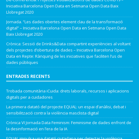
Iniciativa Barcelona Open Data
en
Setmana Open Data Baix
Llobregat 2020
Jornada. “Les dades obertes element clau de la transformació
digital” – Iniciativa Barcelona Open Data
en
Setmana Open Data
Baix Llobregat 2020
Crònica: Sessió de Drinks&Data compartint experiències al voltant
dels projectes d’obertura de dades – Iniciativa Barcelona Open
Data
en
Repte: Rànquing de les iniciatives que faciliten l’us de
dades públiques
ENTRADES RECENTS
Trobada comunitària iCuida: drets laborals, recursos i aplicacions
digitals per a cuidadores
La primera datató del projecte EQUAL: un espai d’anàlisi, debat i
sensibilització contra la violència masclista digital
Crònica VI Jornada Data Feminism: Feminisme de dades enfront de
la desinformació en l’era de la IA
EQUAL impulsa una datató ciutadana per detectar la violència