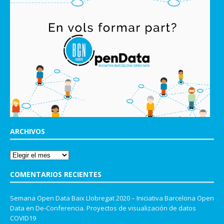
ARCHIVOS
COMENTARIOS RECIENTES
Semana Open Data Baix Llobregat 2020 – Iniciativa Barcelona Open
Data
en
De-Conferencia. Proyectos de visualización de datos
COVID19