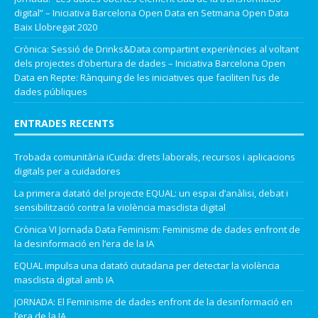
digital” – Iniciativa Barcelona Open Data
en
Setmana Open Data
Baix Llobregat 2020
Crònica: Sessió de Drinks&Data compartint experiències al voltant
dels projectes d’obertura de dades – Iniciativa Barcelona Open
Data
en
Repte: Rànquing de les iniciatives que faciliten l’us de
dades públiques
ENTRADES RECENTS
Trobada comunitària iCuida: drets laborals, recursos i aplicacions
digitals per a cuidadores
La primera datató del projecte EQUAL: un espai d’anàlisi, debat i
sensibilització contra la violència masclista digital
Crònica VI Jornada Data Feminism: Feminisme de dades enfront de
la desinformació en l’era de la IA
EQUAL impulsa una datató ciutadana per detectar la violència
masclista digital amb IA
JORNADA: El Feminisme de dades enfront de la desinformació en
l’era de la IA