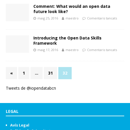
Comment: What would an open data
future look like?
maig 25, 2016
maestro
Comentaris tancats
Introducing the Open Data Skills
Framework
maig 17, 2016
maestro
Comentaris tancats
«
1
…
31
32
Tweets de @iopendatabcn
LEGAL
Avís Legal