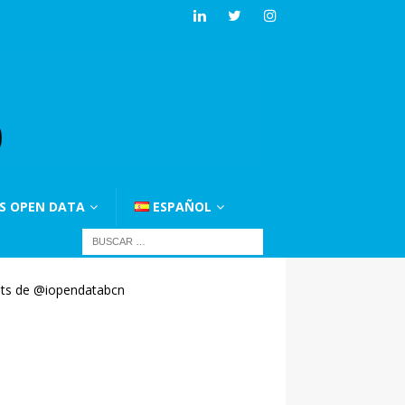
S OPEN DATA
ESPAÑOL
ts de @iopendatabcn