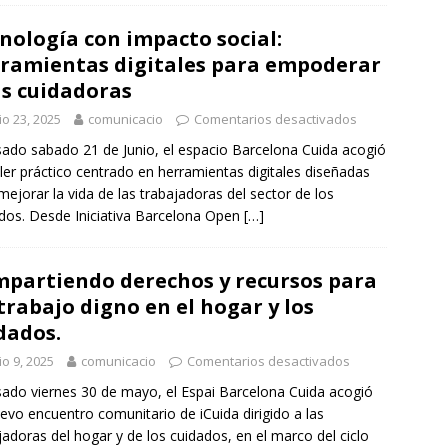
nología con impacto social:
ramientas digitales para empoderar
as cuidadoras
io 23, 2025
comunicacio
Comentarios desactivados
sado sabado 21 de Junio, el espacio Barcelona Cuida acogió
ller práctico centrado en herramientas digitales diseñadas
mejorar la vida de las trabajadoras del sector de los
dos. Desde Iniciativa Barcelona Open
[…]
partiendo derechos y recursos para
trabajo digno en el hogar y los
dados.
io 9, 2025
comunicacio
Comentarios desactivados
sado viernes 30 de mayo, el Espai Barcelona Cuida acogió
evo encuentro comunitario de iCuida dirigido a las
jadoras del hogar y de los cuidados, en el marco del ciclo