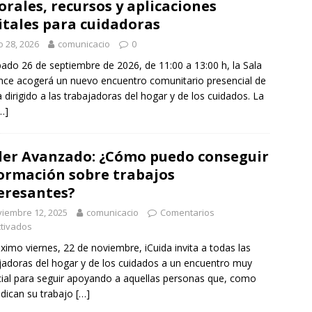
orales, recursos y aplicaciones
itales para cuidadoras
io 28, 2026
comunicacio
0
bado 26 de septiembre de 2026, de 11:00 a 13:00 h, la Sala
nce acogerá un nuevo encuentro comunitario presencial de
a dirigido a las trabajadoras del hogar y de los cuidados. La
…]
ler Avanzado: ¿Cómo puedo conseguir
ormación sobre trabajos
eresantes?
iembre 12, 2025
comunicacio
Comentarios
tivados
óximo viernes, 22 de noviembre, iCuida invita a todas las
jadoras del hogar y de los cuidados a un encuentro muy
ial para seguir apoyando a aquellas personas que, como
edican su trabajo
[…]