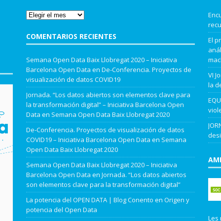
Encu
recu
COMENTARIOS RECIENTES
El p
anál
Semana Open Data Baix Llobregat 2020 – Iniciativa
mach
Barcelona Open Data
en
De-Conferencia. Proyectos de
VI J
visualización de datos COVID19
la d
Jornada. “Los datos abiertos son elementos clave para
EQUA
la transformación digital” – Iniciativa Barcelona Open
viol
Data
en
Semana Open Data Baix Llobregat 2020
JORN
De-Conferencia. Proyectos de visualización de datos
desi
COVID19 – Iniciativa Barcelona Open Data
en
Semana
Open Data Baix Llobregat 2020
AMB
Semana Open Data Baix Llobregat 2020 – Iniciativa
Barcelona Open Data
en
Jornada. “Los datos abiertos
son elementos clave para la transformación digital”
La potencia del OPEN DATA | Blog Conento
en
Origen y
potencia del Open Data
Les 