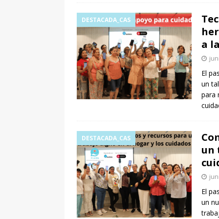
Tec
DESTACADA_CAS
her
a l
jun
El pa
un ta
para 
cuida
Com
DESTACADA_CAS
un 
cui
jun
El pa
un nu
traba