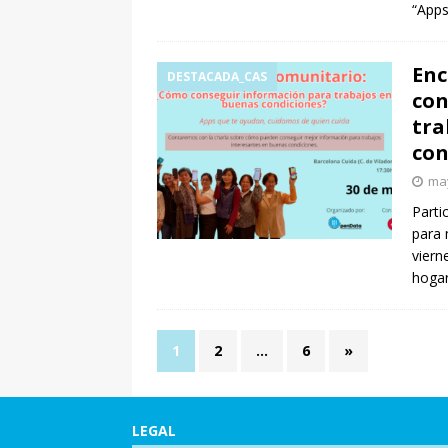
“Apps
Enc
DESTACADA_CAS
con
tra
con
may
Parti
para 
viern
hogar
1
2
…
6
»
LEGAL