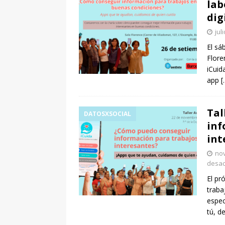
lab
dig
jul
El sá
Flore
iCuid
app
[
Tal
DATOSXSOCIAL
inf
int
nov
desac
El pr
traba
espec
tú, d