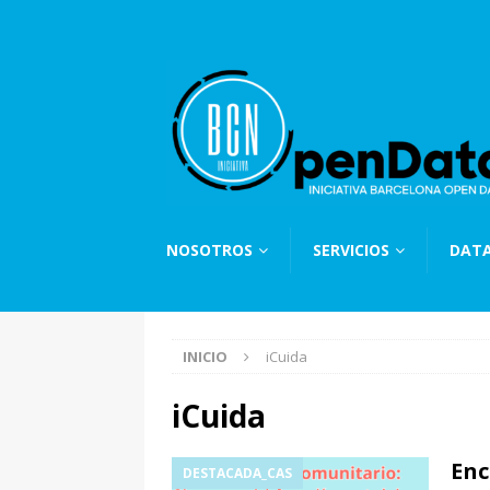
NOSOTROS
SERVICIOS
DAT
INICIO
iCuida
iCuida
Enc
DESTACADA_CAS