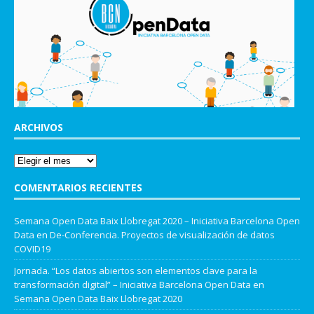
ARCHIVOS
COMENTARIOS RECIENTES
Semana Open Data Baix Llobregat 2020 – Iniciativa Barcelona Open
Data
en
De-Conferencia. Proyectos de visualización de datos
COVID19
Jornada. “Los datos abiertos son elementos clave para la
transformación digital” – Iniciativa Barcelona Open Data
en
Semana Open Data Baix Llobregat 2020