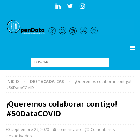
INICIO
DESTACADA_CAS
¡Queremos colaborar contigo!
#50DataCOVID
¡Queremos colaborar contigo!
#50DataCOVID
septiembre 29, 2020
comunicacio
Comentarios
desactivados