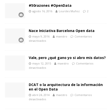
#50razones #OpenData
agosto 16, 2016
Lourdes Muñoz
2
Nace Iniciativa Barcelona Open data
mayo 9, 2016
maestro
Comentarios
desactivados
Vale, pero ¿qué gano yo si abro mis datos?
mayo 12, 2015
maestro
Comentarios
desactivados
DCAT o la arquitectura de la información
en el Open Data
abril 24, 2014
maestro
Comentarios
desactivados