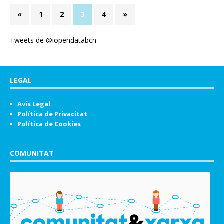
«
1
2
3
4
»
Tweets de @iopendatabcn
LEGAL
Avís Legal
Política de Privacitat
Política de Cookies
COMUNITAT